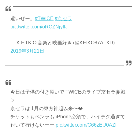
遠いぜー。
#TWICE
#京セラ
pic.twitter.com/oRCZNjyfIJ
— K E I K O 音楽と映画好き (@KEIKO87ALXD)
2019年3月21日
今日は子供の付き添いで TWICEのライブ京セラ参戦
✨
京セラは 1月の東方神起以来〜❤️
チケットもペンラも iPhone必須で、ハイテク過ぎて
付いて行けないーー
pic.twitter.com/G66zEU0AZl