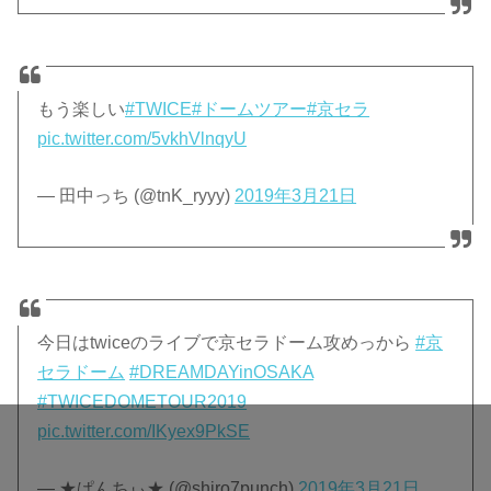
もう楽しい
#TWICE
#ドームツアー
#京セラ
pic.twitter.com/5vkhVlnqyU
— 田中っち (@tnK_ryyy)
2019年3月21日
今日はtwiceのライブで京セラドーム攻めっから
#京
セラドーム
#DREAMDAYinOSAKA
#TWICEDOMETOUR2019
pic.twitter.com/IKyex9PkSE
— ★ぱんちぃ★ (@shiro7punch)
2019年3月21日