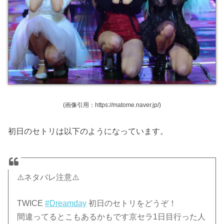
(画像引用：https://matome.naver.jp/)
初日のセトリは以下のようになっています。
⚠️ネタバレ注意⚠️
TWICE
#Dreamday
初日のセトリをどうぞ！
間違ってるとこもあるかもです京セラ1日目行った人