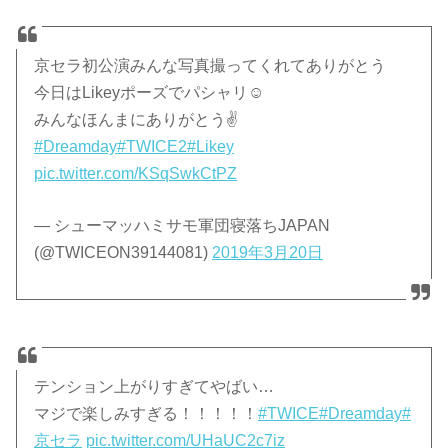
京セラ初公演みんな写真撮ってくれてありがとう
今日はLikeyポーズでパシャリ☺️
みんなほんまにありがとう✌️
#Dreamday
#TWICE2
#Likey
pic.twitter.com/KSqSwkCtPZ
— シューマッハミサモ軍団寝落ちJAPAN
(@TWICEON39144081)
2019年3月20日
テンション上がりすぎてやばい…
マジで楽しみすぎる！！！！！
#TWICE
#Dreamday
#
京セラ
pic.twitter.com/UHaUC2c7iz