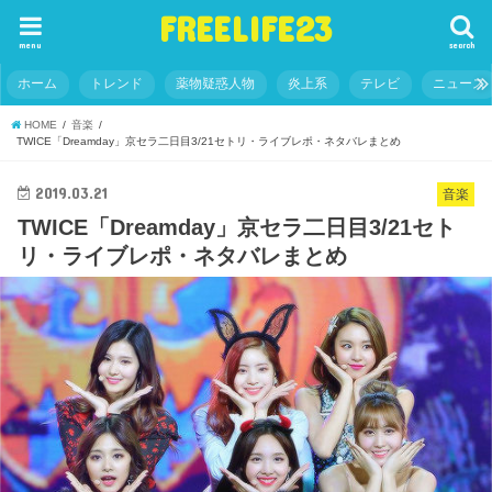
FREELIFE23
menu
search
ホーム
トレンド
薬物疑惑人物
炎上系
テレビ
ニュース
HOME
音楽
TWICE「Dreamday」京セラ二日目3/21セトリ・ライブレポ・ネタバレまとめ
2019.03.21
音楽
TWICE「Dreamday」京セラ二日目3/21セト
リ・ライブレポ・ネタバレまとめ