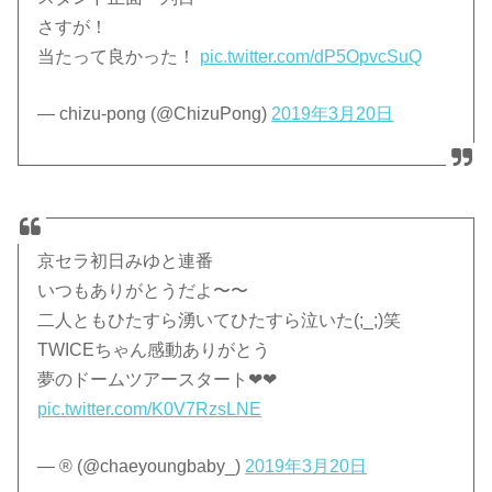
さすが！
当たって良かった！
pic.twitter.com/dP5OpvcSuQ
— chizu-pong (@ChizuPong)
2019年3月20日
京セラ初日みゆと連番
いつもありがとうだよ〜〜
二人ともひたすら湧いてひたすら泣いた(;_;)笑
TWICEちゃん感動ありがとう
夢のドームツアースタート❤︎❤︎
pic.twitter.com/K0V7RzsLNE
— ®︎ (@chaeyoungbaby_)
2019年3月20日