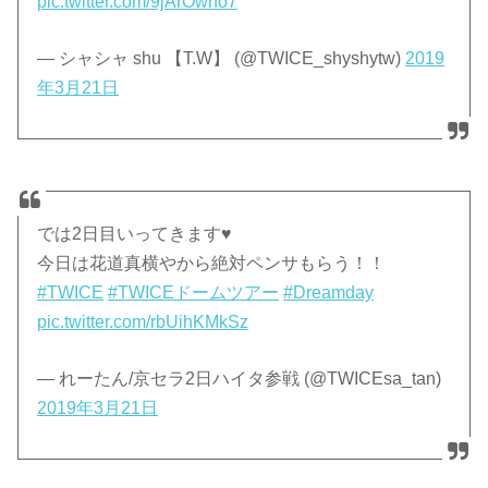
pic.twitter.com/9jArOwrfo7
— シャシャ shu 【T.W】 (@TWICE_shyshytw)
2019
年3月21日
では2日目いってきます♥
今日は花道真横やから絶対ペンサもらう！！
#TWICE
#TWICEドームツアー
#Dreamday
pic.twitter.com/rbUihKMkSz
— れーたん/京セラ2日ハイタ参戦 (@TWICEsa_tan)
2019年3月21日