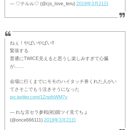
— ♡テルル♡ (@cjs_love_teru)
2019年3月21日
ねぇ！やばいやばい!!
緊張する
普通にTWICE見えると思うし楽しみすぎて心臓
が……
会場に行くまでにモモのハイタッチ券くれた人がい
てさそこでもう泣きそうになった
pic.twitter.com/1ZnpfsWM7v
— れな京セラ参戦(初)固ツイ見てちょ
(@once666111)
2019年3月21日