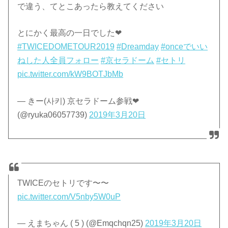
で違う、てとこあったら教えてください
とにかく最高の一日でした❤
#TWICEDOMETOUR2019
#Dreamday
#onceでいい
ねした人全員フォロー
#京セラドーム
#セトリ
pic.twitter.com/kW9BOTJbMb
— きー(사키) 京セラドーム参戦❤
(@ryuka06057739)
2019年3月20日
TWICEのセトリです〜〜
pic.twitter.com/V5nby5W0uP
— えまちゃん ( 5 ) (@Emqchqn25)
2019年3月20日