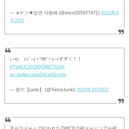
— ☀️ナツ☀정연 사랑해 (@once205937471)
2019年3
月20日
いや、ｽｺﾞ─(〃”艸”〃)─ｨすぎ！！！
#TWICE2019DOMETOUR
pic.twitter.com/2hLkADcz9x
— 쥰키【junki】 (@TwiceJunki)
2019年3月20日
京セラドームで行われたTWICEの初ドームツアー初