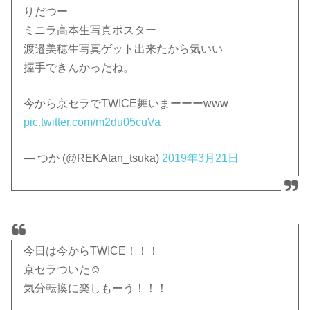
りだつー
ミニラ高本生写真ポスター
渡邉美穂生写真ゲット出来たから気いい
握手できんかったね。
今から京セラでTWICE舞いまーーーwww
pic.twitter.com/m2du05cuVa
— つか (@REKAtan_tsuka)
2019年3月21日
今日は今からTWICE！！！
京セラついた☺️
気分転換に楽しもーう！！！