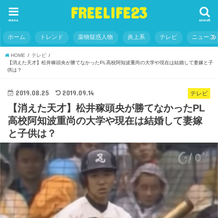
FREELIFE23
menu
search
ホーム
トレンド
薬物疑惑人物
炎上系
テレビ
ニュース
HOME
テレビ
【消えた天才】松井稼頭央が勝てなかったPL高校阿知波重尚の大学や現在は結婚して妻嫁と子
供は？
2019.08.25
2019.09.14
テレビ
【消えた天才】松井稼頭央が勝てなかったPL
高校阿知波重尚の大学や現在は結婚して妻嫁
と子供は？