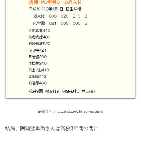
(画像引用：http://all-pl.work/39_summer.html)
結局、阿知波重尚さんは高校3年間の間に