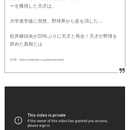
ーを獲得した天才は、
大学進学後に突然、野球界から姿を消した…
松井稼頭央が20年ぶりに天才と再会！天才が野球を
辞めた真相とは
(引用：https://www.tbs.co.jp/kietatensai/)