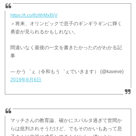
https://t.co/8zIthMxBjV
＞将来、オリンピックで息子のギンギラギンに輝く
勇姿が見られるかもしれない。
間違いなく最後の一文を書きたかったのがわかる記
事
— かう゛ぇ（令和もう゛ぇでいきます） (@kaveve)
2019年6月6日
マッチさんの教育論、確かにスパルタ過ぎて世間か
らは批判されそうだけど、でもそのかいもあって息