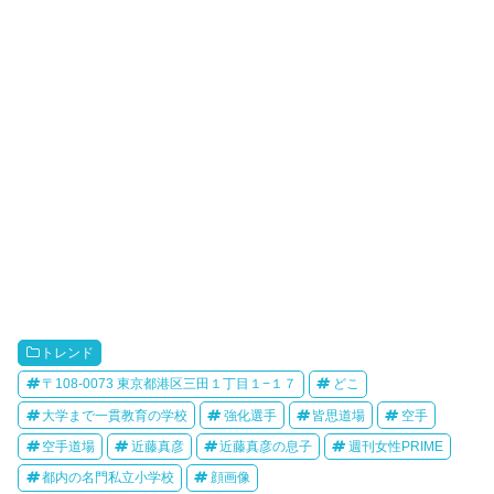
トレンド
〒108-0073 東京都港区三田１丁目１−１７
どこ
大学まで一貫教育の学校
強化選手
皆思道場
空手
空手道場
近藤真彦
近藤真彦の息子
週刊女性PRIME
都内の名門私立小学校
顔画像