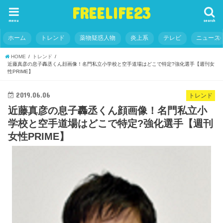
FREELIFE23
menu
search
ホーム
トレンド
薬物疑惑人物
炎上系
テレビ
ニュース
HOME
トレンド
近藤真彦の息子轟丞くん顔画像！名門私立小学校と空手道場はどこで特定?強化選手【週刊女
性PRIME】
2019.06.06
トレンド
近藤真彦の息子轟丞くん顔画像！名門私立小
学校と空手道場はどこで特定?強化選手【週刊
女性PRIME】