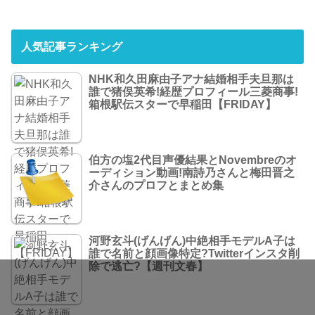
人気記事ランキング
NHK和久田麻由子アナ結婚相手夫旦那は
誰で猪俣英希!経歴プロフィール三菱商事!
箱根駅伝スターで早稲田【FRIDAY】
伯方の塩2代目声優結果とNovembreのオ
ーディション動画!南詩乃さんと梅田晋之
介さんのプロフとまとめ集
河野玄斗(げんげん)中絶相手モデルA子は
誰で名前と顔画像特定?Twitterインスタ削
除で逃亡?【週刊文春】