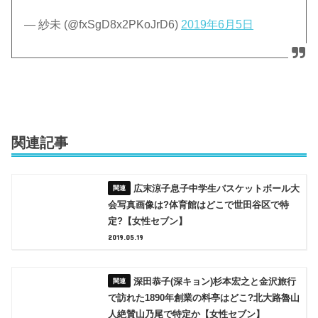
— 紗未 (@fxSgD8x2PKoJrD6)
2019年6月5日
関連記事
広末涼子息子中学生バスケットボール大
会写真画像は?体育館はどこで世田谷区で特
定?【女性セブン】
2019.05.19
深田恭子(深キョン)杉本宏之と金沢旅行
で訪れた1890年創業の料亭はどこ?北大路魯山
人絶賛山乃尾で特定か【女性セブン】