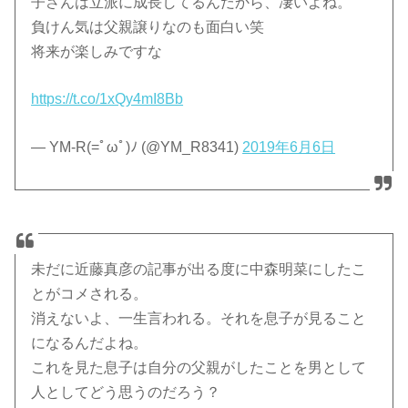
子さんは立派に成長してるんだから、凄いよね。
負けん気は父親譲りなのも面白い笑
将来が楽しみですな
https://t.co/1xQy4mI8Bb
— YM-R(=ﾟωﾟ)ﾉ (@YM_R8341)
2019年6月6日
未だに近藤真彦の記事が出る度に中森明菜にしたこ
とがコメされる。
消えないよ、一生言われる。それを息子が見ること
になるんだよね。
これを見た息子は自分の父親がしたことを男として
人としてどう思うのだろう？