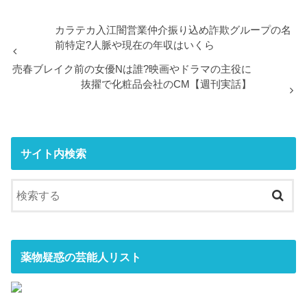
カラテカ入江闇営業仲介振り込め詐欺グループの名
前特定?人脈や現在の年収はいくら
売春ブレイク前の女優Nは誰?映画やドラマの主役に
抜擢で化粧品会社のCM【週刊実話】
サイト内検索
薬物疑惑の芸能人リスト