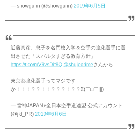
— showgunn (@showgunn)
2019年6月5日
近藤真彦、息子を名門校入学＆空手の強化選手に選
出させた「スパルタすぎる教育方針」
https://t.co/mV9vsDit8Q
@shujoprime
さんから
東京都強化選手ってマジです
か！！！？？！！？？？！？？Σ(￣□￣|||)
— 雷神JAPAN⚡全日本空手道連盟-公式アカウント
(@jkf_PR)
2019年6月6日