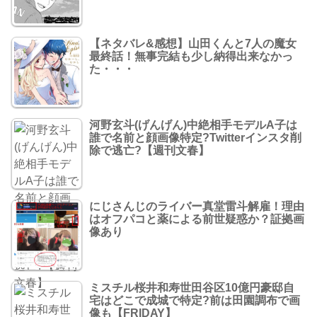
【ネタバレ&感想】山田くんと7人の魔女
最終話！無事完結も少し納得出来なかっ
た・・・
河野玄斗(げんげん)中絶相手モデルA子は
誰で名前と顔画像特定?Twitterインスタ削
除で逃亡?【週刊文春】
にじさんじのライバー真堂雷斗解雇！理由
はオフパコと薬による前世疑惑か？証拠画
像あり
ミスチル桜井和寿世田谷区10億円豪邸自
宅はどこで成城で特定?前は田園調布で画
像も【FRIDAY】