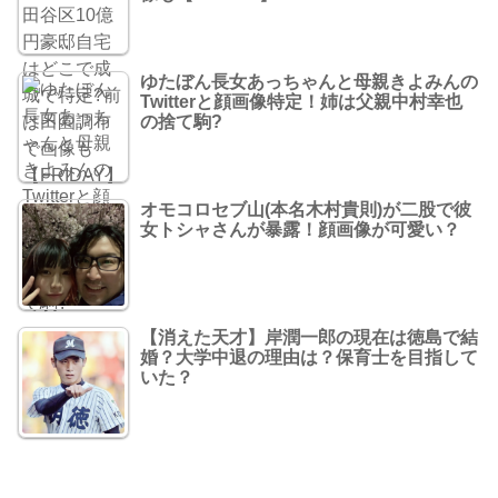
ゆたぼん長女あっちゃんと母親きよみんの
Twitterと顔画像特定！姉は父親中村幸也
の捨て駒?
オモコロセブ山(本名木村貴則)が二股で彼
女トシャさんが暴露！顔画像が可愛い？
【消えた天才】岸潤一郎の現在は徳島で結
婚？大学中退の理由は？保育士を目指して
いた？