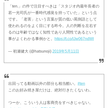
「ten.」の件で注目すべきは「スタジオ内最年長者の
若一光司氏が一番時代感覚を持っていた」という点
です。「老害」という言葉が質の低い罵倒語として
使われるのをよく目にする昨今。人の判断を左右す
るのは年齢ではなく知性であり人間性であるという
事がよくわかる事例かと。
https://t.co/IJw067ndWt
— 初瀬健大 (@hatsunoji)
2019年5月11日
出回ってる動画以外の部分も相当酷い。
#ten
このお好み焼き屋だけは、絶対行きたくないわ。
つーか、こういう人は客商売をすべきじゃない。