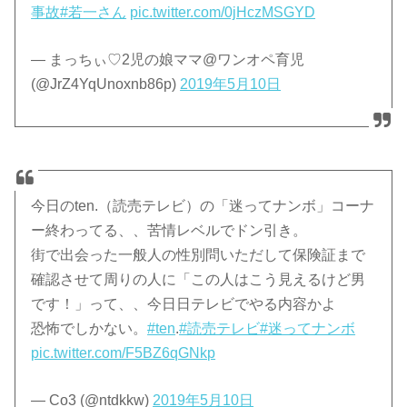
事故
#若一さん
pic.twitter.com/0jHczMSGYD
— まっちぃ♡2児の娘ママ@ワンオペ育児
(@JrZ4YqUnoxnb86p)
2019年5月10日
今日のten.（読売テレビ）の「迷ってナンボ」コーナ
ー終わってる、、苦情レベルでドン引き。
街で出会った一般人の性別問いただして保険証まで
確認させて周りの人に「この人はこう見えるけど男
です！」って、、今日日テレビでやる内容かよ
恐怖でしかない。
#ten
.
#読売テレビ
#迷ってナンボ
pic.twitter.com/F5BZ6qGNkp
— Co3 (@ntdkkw)
2019年5月10日