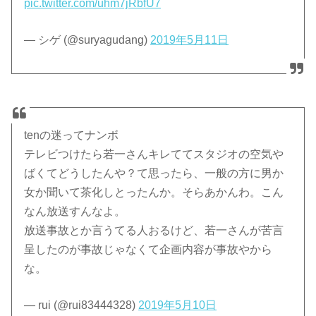
pic.twitter.com/uhm7jRbfU7
— シゲ (@suryagudang)
2019年5月11日
tenの迷ってナンボ
テレビつけたら若一さんキレててスタジオの空気や
ばくてどうしたんや？て思ったら、一般の方に男か
女か聞いて茶化しとったんか。そらあかんわ。こん
なん放送すんなよ。
放送事故とか言うてる人おるけど、若一さんが苦言
呈したのが事故じゃなくて企画内容が事故やから
な。
— rui (@rui83444328)
2019年5月10日