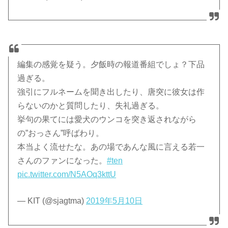
編集の感覚を疑う。夕飯時の報道番組でしょ？下品
過ぎる。
強引にフルネームを聞き出したり、唐突に彼女は作
らないのかと質問したり、失礼過ぎる。
挙句の果てには愛犬のウンコを突き返されながら
の”おっさん”呼ばわり。
本当よく流せたな。あの場であんな風に言える若一
さんのファンになった。
#ten
pic.twitter.com/N5AOq3kttU
— KIT (@sjagtma)
2019年5月10日