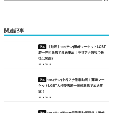
関連記事
【動画】ten(テン)藤崎マーケットLGBT
若一光司激怒で放送事故！中谷アナ無視で最
後は笑顔?
2019.05.10
ten.(テン)中谷アナ謝罪動画！藤崎マー
ケットLGBT人権侵害若一光司激怒で放送事
故！
2019.05.13
ten.(テン)若一光司謝罪動画画像！藤崎