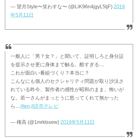
— 望月Style〜笑わすな〜 (@LiK96n4jgyL5tjF)
2019
年5月11日
一般人に「男？女？」と聞いて、証明しろと身分証
を提示させ更に身体まで触る。酷すぎる…
これが面白い番組づくり？本当に？
こんなにも個人のセクシャリティ問題が取り沙汰さ
れている昨今、製作者の感性が昭和のまま。怖いが
な。若一さんがまっとうに怒ってくれて無かった
ら…
#ten
.
#読売テレビ
— 権高 (@1mrktssew)
2019年5月11日