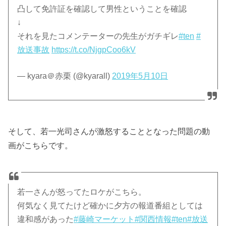
凸して免許証を確認して男性ということを確認
↓
それを見たコメンテーターの先生がガチギレ
#ten
#
放送事故
https://t.co/NjgpCoo6kV
— kyara＠赤栗 (@kyarall)
2019年5月10日
そして、若一光司さんが激怒することとなった問題の動
画がこちらです。
若一さんが怒ってたロケがこちら。
何気なく見てたけど確かに夕方の報道番組としては
違和感があった
#藤崎マーケット
#関西情報
#ten
#放送