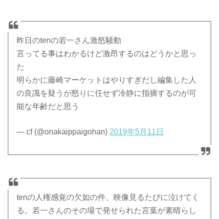
昨日のtenの若一さん激怒騒動
言ってる事はわかるけど激昂するのはどうかと思っ
た
明らかに藤崎マーケットはやりすぎだし編集した人
の良識を疑うが怒りに任せず冷静に指摘するのが可
能な年齢だと思う
— cf (@onakaippaigohan)
2019年5月11日
tenの人権感覚の欠如の件、映像見るたびに泣けてく
る。若一さんのその場で発せられた言葉が素晴らし