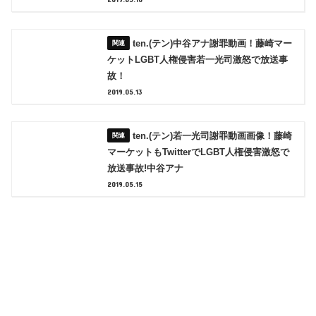
ten.(テン)中谷アナ謝罪動画！藤崎マー
ケットLGBT人権侵害若一光司激怒で放送事
故！
2019.05.13
ten.(テン)若一光司謝罪動画画像！藤崎
マーケットもTwitterでLGBT人権侵害激怒で
放送事故!中谷アナ
2019.05.15