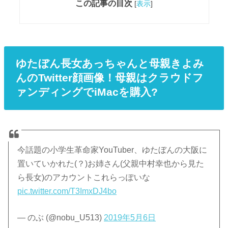
この記事の目次
[
表示
]
ゆたぼん長女あっちゃんと母親きよみ
んのTwitter顔画像！母親はクラウドフ
ァンディングでiMacを購入?
今話題の小学生革命家YouTuber、ゆたぼんの大阪に
置いていかれた(？)お姉さん(父親中村幸也から見た
ら長女)のアカウントこれらっぽいな
pic.twitter.com/T3ImxDJ4bo
— のぶ (@nobu_U513)
2019年5月6日