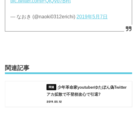
pic.twitter.com/FQiQVo7BRt
— なおき (@naoki0312erichi)
2019年5月7日
関連記事
少年革命家youtuberゆたぼん偽Twitter
アカ拡散で不登校改心で引退?
2019.05.12