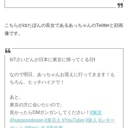
こちらがゆたぼんの長女であるあっちゃんのTwitterと顔画
像です。
6/7さいどんが日本に東京に帰ってくる日❗️
なので明日、あっちゃんお迎えに行ってきます！も
ちろん、ヒッチハイクで！
あと、
東京の方に会いたいので、
良かったらDMガンガンしてください！
#東京
@saigooodooon
#東京人
#YouTuber
#旅人
#レター
ポット
#旅がらす
#革命家