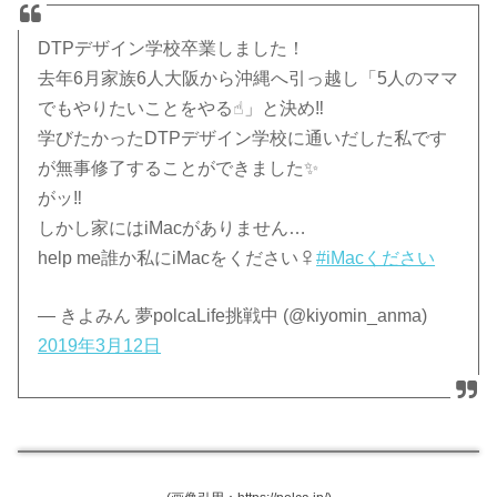
DTPデザイン学校卒業しました！
去年6月家族6人大阪から沖縄へ引っ越し「5人のママ
でもやりたいことをやる☝︎」と決め‼️
学びたかったDTPデザイン学校に通いだした私です
が無事修了することができました✨
がッ‼️
しかし家にはiMacがありません…
help me誰か私にiMacをください‍♀
#iMacください
— きよみん 夢polcaLife挑戦中 (@kiyomin_anma)
2019年3月12日