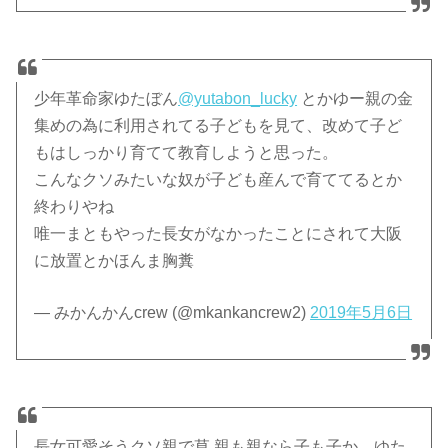
少年革命家ゆたぼん
@yutabon_lucky
とかゆー親の金
集めの為に利用されてる子どもを見て、改めて子ど
もはしっかり育てて教育しようと思った。
こんなクソみたいな奴が子ども産んで育ててるとか
終わりやね
唯一まともやった長女がなかったことにされて大阪
に放置とかほんま胸糞
— みかんかんcrew (@mkankancrew2)
2019年5月6日
長女可愛そうクソ親で草 親も親なら子も子か…ゆた