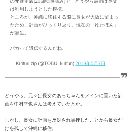
の元暴走族(20回転職済み)で、どうやら最初は長女
は利用しようとした模様。
ところが、沖縄に移住する際に長女が大阪に留まっ
たため、計画がひっくり返り、現在の「ゆたぼん」
が誕生。
バカって遺伝するんだね。
— Kirifuri.zip (@TOBU_kirifuri)
2019年5月7日
どうやら、元々は長女のあっちゃんをメインに置いた計
画を中村幸也さんは考えていたとか。
しかし、長女に計画を反対され頓挫したことから長女だ
けを残して沖縄に移住。