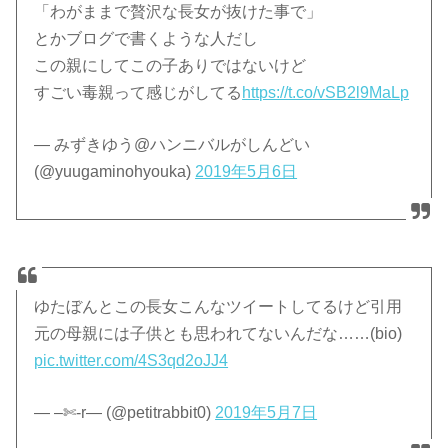
「わがままで贅沢な長女が抜けた事で」
とかブログで書くような人だし
この親にしてこの子ありではないけど
すごい毒親って感じがしてる
https://t.co/vSB2l9MaLp
— みずきゆう@ハンニバルがしんどい
(@yuugaminohyouka)
2019年5月6日
ゆたぼんとこの長女こんなツイートしてるけど引用
元の母親には子供とも思われてないんだな……(bio)
pic.twitter.com/4S3qd2oJJ4
— –✄-r— (@petitrabbit0)
2019年5月7日