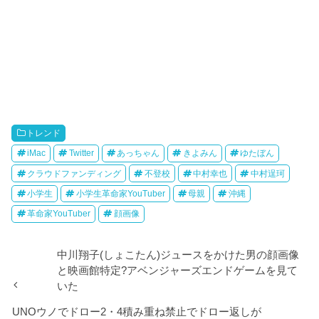
トレンド
iMac
Twitter
あっちゃん
きよみん
ゆたぼん
クラウドファンディング
不登校
中村幸也
中村逞珂
小学生
小学生革命家YouTuber
母親
沖縄
革命家YouTuber
顔画像
中川翔子(しょこたん)ジュースをかけた男の顔画像
と映画館特定?アベンジャーズエンドゲームを見て
いた
UNOウノでドロー2・4積み重ね禁止でドロー返しが