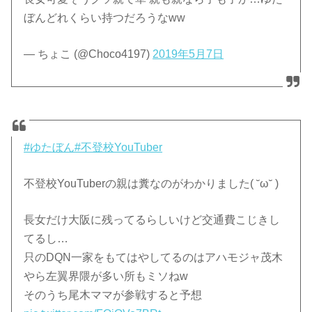
ぼんどれくらい持つだろうなww
— ちょこ (@Choco4197)
2019年5月7日
#ゆたぼん
#不登校YouTuber
不登校YouTuberの親は糞なのがわかりました( ˘ω˘ )
長女だけ大阪に残ってるらしいけど交通費こじきし
てるし…
只のDQN一家をもてはやしてるのはアハモジャ茂木
やら左翼界隈が多い所もミソねw
そのうち尾木ママが参戦すると予想