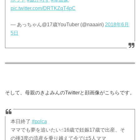
pic.twitter.com/DRTKZqT4pC
— あっちゃん@17歳YouTuber (@naaairi)
2018年6月
5日
そして、母親のきよみんのTwitterと顔画像がこちらです。
本日終了
#polca
ママでも夢を追いたい☝︎16歳で妊娠17歳で出産、そ
の後3度の流産を乗り越えて今では5人ママ