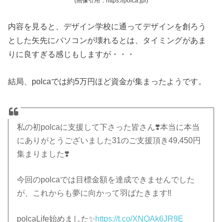
(画像引用：https://polca.jp/)
内容を見ると、デザイン学校に通ってデザインを創ろう
とした矢先にパソコンが壊れるとは、タイミングがあま
りに良すぎる感じもしますが・・・
結局、polcaでは約5万円ほど資金が集まったようです。
私の初polcaに支援して下さった皆さん❣️本当に本当
にありがとうございました31のご支援頂き49,450円
集まりました❣️
今回のpolcaでは目標金額を達成できませんでした
が、これからも夢に向かって羽ばたきます‼️
polcaLife始めました✨
https://t.co/XNQAk6JR9E