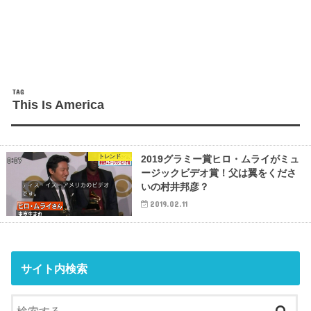
TAG
This Is America
トレンド
2019グラミー賞ヒロ・ムライがミュ
ージックビデオ賞！父は翼をくださ
いの村井邦彦？
2019.02.11
サイト内検索