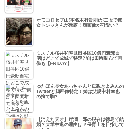
オモコロセブ山(本名木村貴則)が二股で彼
女トシャさんが暴露！顔画像が可愛い？
ミスチル桜井和寿世田谷区10億円豪邸自
宅はどこで成城で特定?前は田園調布で画
像も【FRIDAY】
ゆたぼん長女あっちゃんと母親きよみんの
Twitterと顔画像特定！姉は父親中村幸也
の捨て駒?
【消えた天才】岸潤一郎の現在は徳島で結
婚？大学中退の理由は？保育士を目指して