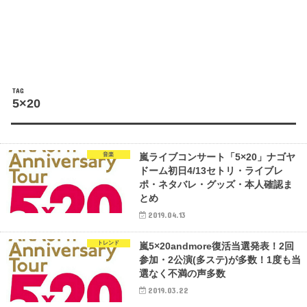
TAG
5×20
音楽
嵐ライブコンサート「5×20」ナゴヤ
ドーム初日4/13セトリ・ライブレ
ポ・ネタバレ・グッズ・本人確認ま
とめ
2019.04.13
トレンド
嵐5×20andmore復活当選発表！2回
参加・2公演(多ステ)が多数！1度も当
選なく不満の声多数
2019.03.22