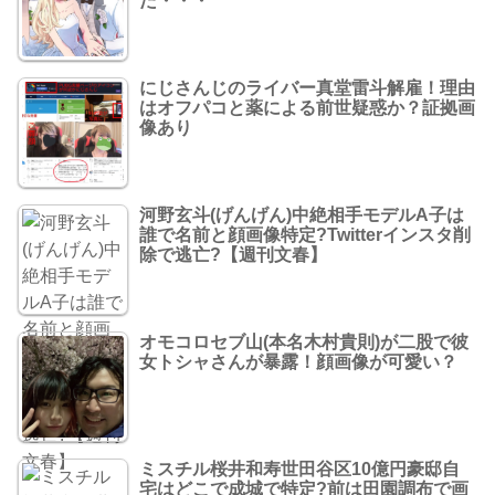
た・・・
にじさんじのライバー真堂雷斗解雇！理由
はオフパコと薬による前世疑惑か？証拠画
像あり
河野玄斗(げんげん)中絶相手モデルA子は
誰で名前と顔画像特定?Twitterインスタ削
除で逃亡?【週刊文春】
オモコロセブ山(本名木村貴則)が二股で彼
女トシャさんが暴露！顔画像が可愛い？
ミスチル桜井和寿世田谷区10億円豪邸自
宅はどこで成城で特定?前は田園調布で画