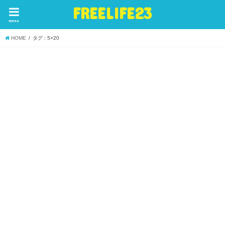
FREELIFE23
menu
HOME
タグ : 5×20