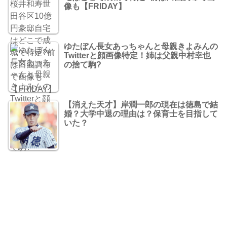
像も【FRIDAY】
ゆたぼん長女あっちゃんと母親きよみんの
Twitterと顔画像特定！姉は父親中村幸也
の捨て駒?
【消えた天才】岸潤一郎の現在は徳島で結
婚？大学中退の理由は？保育士を目指して
いた？