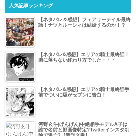
人気記事ランキング
【ネタバレ＆感想】フェアリーテイル最終
話！ナツとルーシィは結婚するのか！？
【ネタバレ&感想】エリアの騎士最終話！
腑に落ちない終わり方でした・・・
【ネタバレ&感想】エリアの騎士最終話手
前でついに駆がセブンに告白！
河野玄斗(げんげん)中絶相手モデルA子は
誰で名前と顔画像特定?Twitterインスタ削
除で逃亡?【週刊文春】