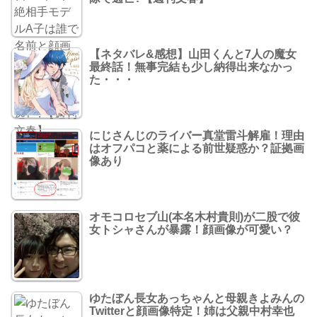
【ネタバレ&感想】山田くんと7人の魔女
最終話！無事完結も少し納得出来なかっ
た・・・
にじさんじのライバー真堂雷斗解雇！理由
はオフパコと薬による前世疑惑か？証拠画
像あり
オモコロセブ山(本名木村貴則)が二股で彼
女トシャさんが暴露！顔画像が可愛い？
ゆたぼん長女あっちゃんと母親きよみんの
Twitterと顔画像特定！姉は父親中村幸也