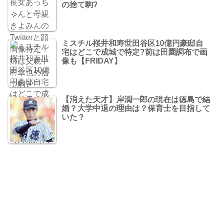
の捨て駒?
ミスチル桜井和寿世田谷区10億円豪邸自
宅はどこで成城で特定?前は田園調布で画
像も【FRIDAY】
【消えた天才】岸潤一郎の現在は徳島で結
婚？大学中退の理由は？保育士を目指して
いた？