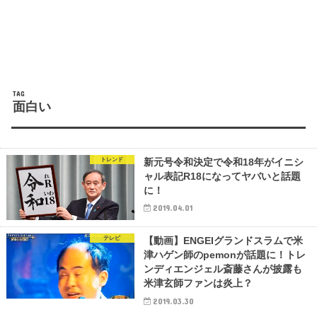
TAG
面白い
トレンド
新元号令和決定で令和18年がイニシ
ャル表記R18になってヤバいと話題
に！
2019.04.01
テレビ
【動画】ENGEIグランドスラムで米
津ハゲン師のpemonが話題に！トレ
ンディエンジェル斎藤さんが披露も
米津玄師ファンは炎上？
2019.03.30