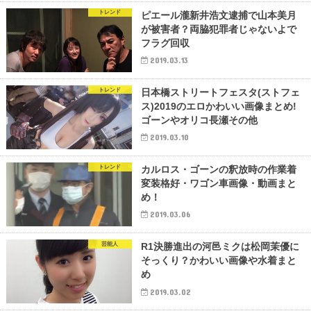
トレンド
ピエール瀧新井浩文逮捕で山本美月
が被害者？両脇犯罪者じゃないよで
フラグ回収
2019.03.13
トレンド
日本橋ストリートフェスタ(ストフェ
ス)2019のエロかわいい画像まとめ!
ゴーンやオリコ長瀬その他
2019.03.10
トレンド
カルロス・ゴーンの釈放時の作業着
変装格好・ワゴン車画像・動画まと
め！
2019.03.06
芸能人
R1決勝進出の河邑ミクは松岡茉優に
そっくり？かわいい画像や水着まと
め
2019.03.02