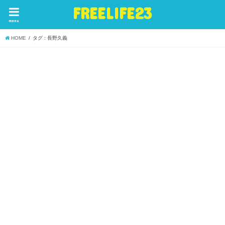
FREELIFE23
menu
HOME
タグ : 長野久義