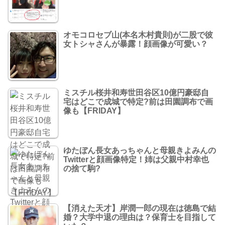
オモコロセブ山(本名木村貴則)が二股で彼
女トシャさんが暴露！顔画像が可愛い？
ミスチル桜井和寿世田谷区10億円豪邸自
宅はどこで成城で特定?前は田園調布で画
像も【FRIDAY】
ゆたぼん長女あっちゃんと母親きよみんの
Twitterと顔画像特定！姉は父親中村幸也
の捨て駒?
【消えた天才】岸潤一郎の現在は徳島で結
婚？大学中退の理由は？保育士を目指して