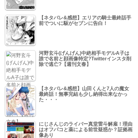
【ネタバレ&感想】エリアの騎士最終話手
前でついに駆がセブンに告白！
河野玄斗(げんげん)中絶相手モデルA子は
誰で名前と顔画像特定?Twitterインスタ削
除で逃亡?【週刊文春】
【ネタバレ&感想】山田くんと7人の魔女
最終話！無事完結も少し納得出来なかっ
た・・・
にじさんじのライバー真堂雷斗解雇！理由
はオフパコと薬による前世疑惑か？証拠画
像あり