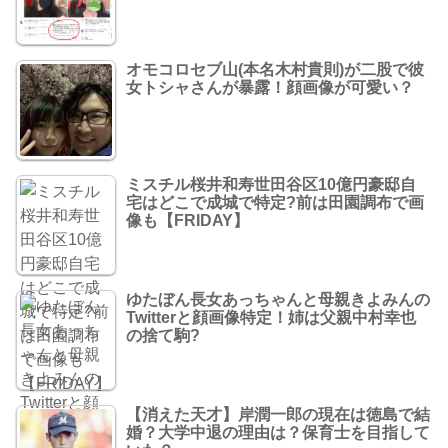
オモコロセブ山(本名木村貴則)が二股で彼
女トシャさんが暴露！顔画像が可愛い？
ミスチル桜井和寿世田谷区10億円豪邸自
宅はどこで成城で特定?前は田園調布で画
像も【FRIDAY】
ゆたぼん長女あっちゃんと母親きよみんの
Twitterと顔画像特定！姉は父親中村幸也
の捨て駒?
【消えた天才】岸潤一郎の現在は徳島で結
婚？大学中退の理由は？保育士を目指して