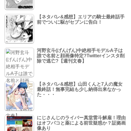
【ネタバレ&感想】エリアの騎士最終話手
前でついに駆がセブンに告白！
河野玄斗(げんげん)中絶相手モデルA子は
誰で名前と顔画像特定?Twitterインスタ削
除で逃亡?【週刊文春】
【ネタバレ&感想】山田くんと7人の魔女
最終話！無事完結も少し納得出来なかっ
た・・・
にじさんじのライバー真堂雷斗解雇！理由
はオフパコと薬による前世疑惑か？証拠画
像あり