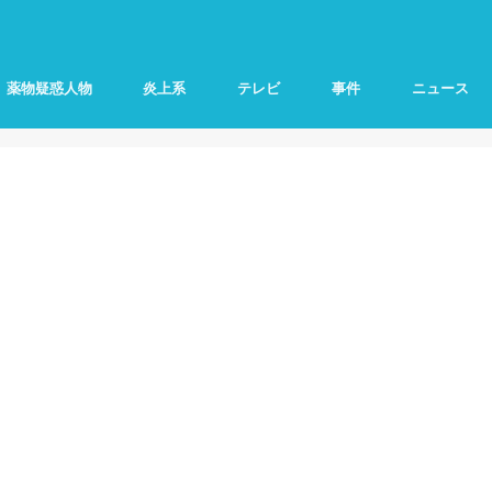
薬物疑惑人物
炎上系
テレビ
事件
ニュース