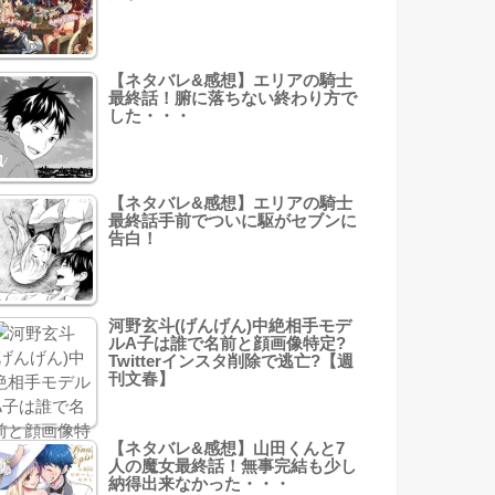
【ネタバレ&感想】エリアの騎士
最終話！腑に落ちない終わり方で
した・・・
【ネタバレ&感想】エリアの騎士
最終話手前でついに駆がセブンに
告白！
河野玄斗(げんげん)中絶相手モデ
ルA子は誰で名前と顔画像特定?
Twitterインスタ削除で逃亡?【週
刊文春】
【ネタバレ&感想】山田くんと7
人の魔女最終話！無事完結も少し
納得出来なかった・・・