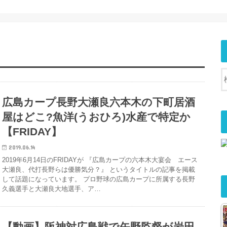
広島カープ長野大瀬良六本木の下町居酒
屋はどこ?魚洋(うおひろ)水産で特定か
【FRIDAY】
2019.06.14
2019年6月14日のFRIDAYが 『広島カープの六本木大宴会 エース
大瀬良、代打長野らは優勝気分？』 というタイトルの記事を掲載
して話題になっています。 プロ野球の広島カープに所属する長野
久義選手と大瀬良大地選手、ア…
【動画】阪神対広島戦で矢野監督が岩田