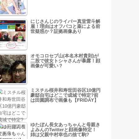
にじさんじのライバー真堂雷斗解
雇！理由はオフパコと薬による前
世疑惑か？証拠画像あり
オモコロセブ山(本名木村貴則)が
二股で彼女トシャさんが暴露！顔
画像が可愛い？
ミスチル桜井和寿世田谷区10億円
豪邸自宅はどこで成城で特定?前
は田園調布で画像も【FRIDAY】
ゆたぼん長女あっちゃんと母親き
よみんのTwitterと顔画像特定！
姉は父親中村幸也の捨て駒?