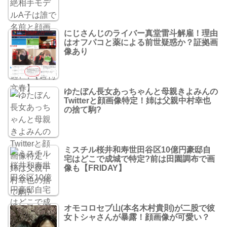
にじさんじのライバー真堂雷斗解雇！理由
はオフパコと薬による前世疑惑か？証拠画
像あり
ゆたぼん長女あっちゃんと母親きよみんの
Twitterと顔画像特定！姉は父親中村幸也
の捨て駒?
ミスチル桜井和寿世田谷区10億円豪邸自
宅はどこで成城で特定?前は田園調布で画
像も【FRIDAY】
オモコロセブ山(本名木村貴則)が二股で彼
女トシャさんが暴露！顔画像が可愛い？