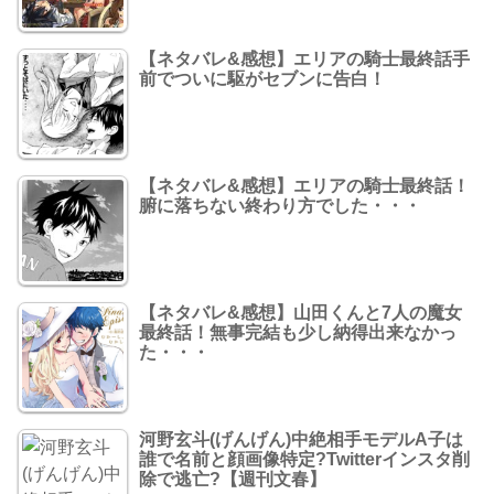
【ネタバレ&感想】エリアの騎士最終話手
前でついに駆がセブンに告白！
【ネタバレ&感想】エリアの騎士最終話！
腑に落ちない終わり方でした・・・
【ネタバレ&感想】山田くんと7人の魔女
最終話！無事完結も少し納得出来なかっ
た・・・
河野玄斗(げんげん)中絶相手モデルA子は
誰で名前と顔画像特定?Twitterインスタ削
除で逃亡?【週刊文春】