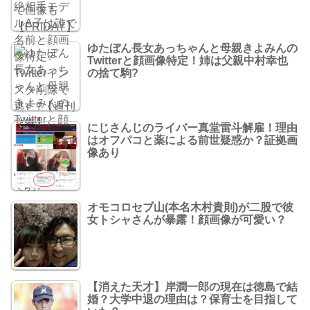
ゆたぼん長女あっちゃんと母親きよみんの
Twitterと顔画像特定！姉は父親中村幸也
の捨て駒?
にじさんじのライバー真堂雷斗解雇！理由
はオフパコと薬による前世疑惑か？証拠画
像あり
オモコロセブ山(本名木村貴則)が二股で彼
女トシャさんが暴露！顔画像が可愛い？
【消えた天才】岸潤一郎の現在は徳島で結
婚？大学中退の理由は？保育士を目指して