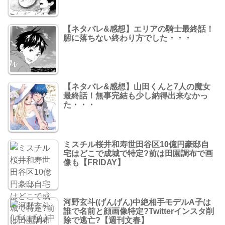
【ネタバレ&感想】エリアの騎士最終話！
腑に落ちない終わり方でした・・・
【ネタバレ&感想】山田くんと7人の魔女
最終話！無事完結も少し納得出来なかっ
た・・・
ミスチル桜井和寿世田谷区10億円豪邸自
宅はどこで成城で特定?前は田園調布で画
像も【FRIDAY】
河野玄斗(げんげん)中絶相手モデルA子は
誰で名前と顔画像特定?Twitterインスタ削
除で逃亡?【週刊文春】