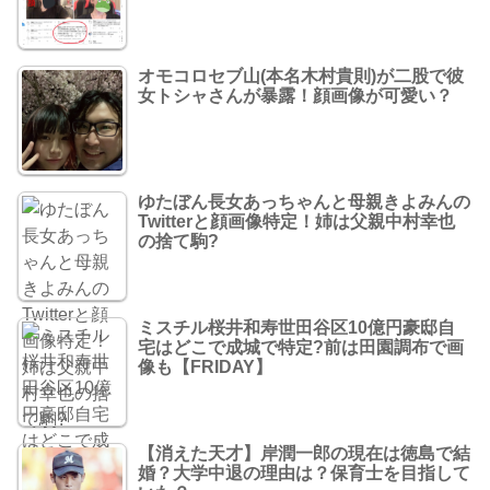
オモコロセブ山(本名木村貴則)が二股で彼
女トシャさんが暴露！顔画像が可愛い？
ゆたぼん長女あっちゃんと母親きよみんの
Twitterと顔画像特定！姉は父親中村幸也
の捨て駒?
ミスチル桜井和寿世田谷区10億円豪邸自
宅はどこで成城で特定?前は田園調布で画
像も【FRIDAY】
【消えた天才】岸潤一郎の現在は徳島で結
婚？大学中退の理由は？保育士を目指して