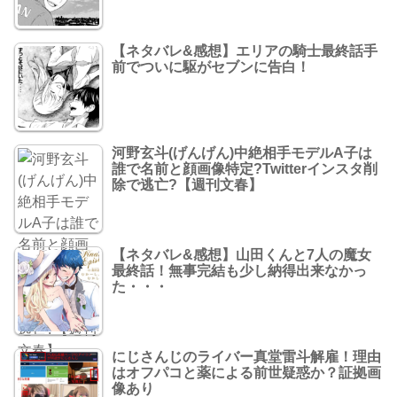
【ネタバレ&感想】エリアの騎士最終話手
前でついに駆がセブンに告白！
河野玄斗(げんげん)中絶相手モデルA子は
誰で名前と顔画像特定?Twitterインスタ削
除で逃亡?【週刊文春】
【ネタバレ&感想】山田くんと7人の魔女
最終話！無事完結も少し納得出来なかっ
た・・・
にじさんじのライバー真堂雷斗解雇！理由
はオフパコと薬による前世疑惑か？証拠画
像あり