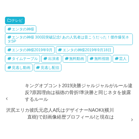
テレビ
エンタの神様
エンタの神様 300回突破記念! あの人気者は昔こうだった！傑作爆笑ネ
タSP
エンタの神様2019年9月
エンタの神様2019年9月18日
タイムテーブル
出演者
無料動画
無料視聴
芸人
見逃し動画
見逃し配信
キングオブコント2019決勝ジャルジャルがルール違
反?原因理由は福徳の骨折!準決勝と同じネタを披露
するルール
沢尻エリカ彼氏元恋人A氏はデザイナーNAOKI(横川
直樹)で顔画像経歴プロフィール!と現在は