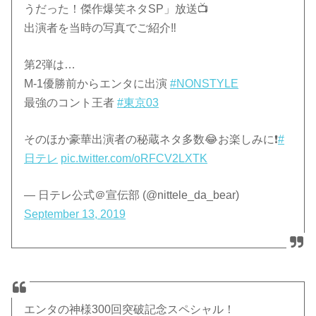
うだった！傑作爆笑ネタSP」放送📺
出演者を当時の写真でご紹介‼
第2弾は…
M-1優勝前からエンタに出演
#NONSTYLE
最強のコント王者
#東京03
そのほか豪華出演者の秘蔵ネタ多数😂お楽しみに❗️
#
日テレ
pic.twitter.com/oRFCV2LXTK
— 日テレ公式＠宣伝部 (@nittele_da_bear)
September 13, 2019
エンタの神様300回突破記念スペシャル！