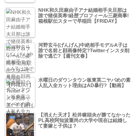
NHK和久田麻由子アナ結婚相手夫旦那は
誰で猪俣英希!経歴プロフィール三菱商事!
箱根駅伝スターで早稲田【FRIDAY】
河野玄斗(げんげん)中絶相手モデルA子は
誰で名前と顔画像特定?Twitterインスタ削
除で逃亡?【週刊文春】
水曜日のダウンタウン板東英二ヤバめの素
人乱入全カット理由はAD暴行?【動画】
【消えた天才】松井稼頭央が勝てなかった
PL高校阿知波重尚の大学や現在は結婚し
て妻嫁と子供は？