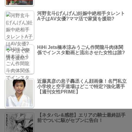
河野玄斗(げんげん)妊娠中絶相手タレント
A子はAV女優?ママ活で家賃を援助?
HiHi Jets橋本涼みうごん作間龍斗肉体関
係でインスタ動画と流出させた女性は誰?
近藤真彦の息子轟丞くん顔画像！名門私立
小学校と空手道場はどこで特定?強化選手
【週刊女性PRIME】
【ネタバレ&感想】エリアの騎士最終話手
前でついに駆がセブンに告白！