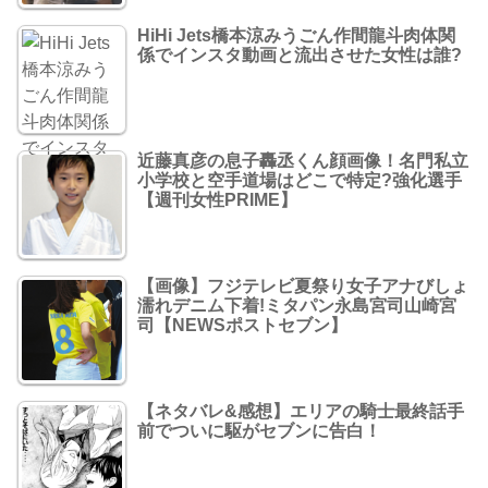
HiHi Jets橋本涼みうごん作間龍斗肉体関
係でインスタ動画と流出させた女性は誰?
近藤真彦の息子轟丞くん顔画像！名門私立
小学校と空手道場はどこで特定?強化選手
【週刊女性PRIME】
【画像】フジテレビ夏祭り女子アナびしょ
濡れデニム下着!ミタパン永島宮司山崎宮
司【NEWSポストセブン】
【ネタバレ&感想】エリアの騎士最終話手
前でついに駆がセブンに告白！