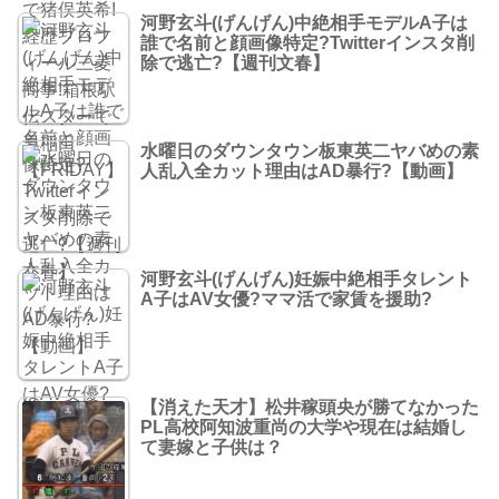
河野玄斗(げんげん)中絶相手モデルA子は
誰で名前と顔画像特定?Twitterインスタ削
除で逃亡?【週刊文春】
水曜日のダウンタウン板東英二ヤバめの素
人乱入全カット理由はAD暴行?【動画】
河野玄斗(げんげん)妊娠中絶相手タレント
A子はAV女優?ママ活で家賃を援助?
【消えた天才】松井稼頭央が勝てなかった
PL高校阿知波重尚の大学や現在は結婚し
て妻嫁と子供は？