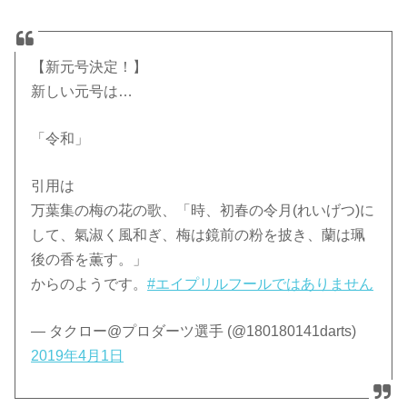
【新元号決定！】
新しい元号は…
「令和」
引用は
万葉集の梅の花の歌、「時、初春の令月(れいげつ)に
して、氣淑く風和ぎ、梅は鏡前の粉を披き、蘭は珮
後の香を薫す。」
からのようです。
#エイプリルフールではありません
— タクロー@プロダーツ選手 (@180180141darts)
2019年4月1日