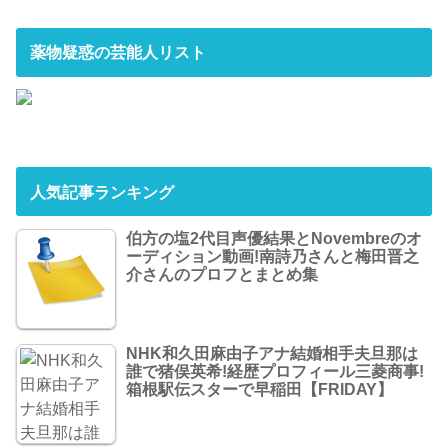
薬物疑惑の芸能人リスト
人気記事ランキング
伯方の塩2代目声優結果とNovembreのオ
ーディション動画!南詩乃さんと梅田晋之
介さんのプロフとまとめ集
NHK和久田麻由子アナ結婚相手夫旦那は
誰で猪俣英希!経歴プロフィール三菱商事!
箱根駅伝スターで早稲田【FRIDAY】