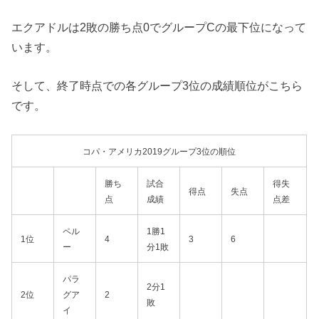
エクアドルは2敗の勝ち点0でグループCの最下位になって
います。
そして、終了時点での各グループ3位の成績順位がこちら
です。
コパ・アメリカ2019グループ3位の順位
勝ち
試合
得失
得点
失点
点
成績
点差
ペル
1勝1
1位
4
3
6
ー
分1敗
パラ
2分1
2位
グア
2
敗
イ