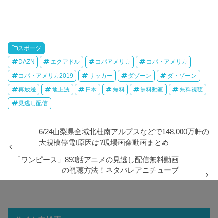
スポーツ
DAZN
エクアドル
コパアメリカ
コパ・アメリカ
コパ・アメリカ2019
サッカー
ダゾーン
ダ・ゾーン
再放送
地上波
日本
無料
無料動画
無料視聴
見逃し配信
6/24山梨県全域北杜南アルプスなどで148,000万軒の
大規模停電!原因は?現場画像動画まとめ
「ワンピース」890話アニメの見逃し配信無料動画
の視聴方法！ネタバレアニチューブ