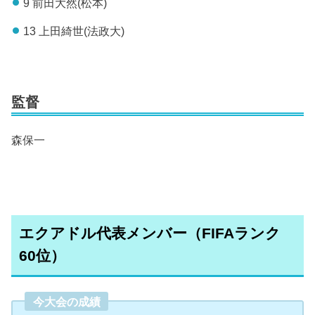
9 前田大然(松本)
13 上田綺世(法政大)
監督
森保一
エクアドル代表メンバー（FIFAランク
60位）
今大会の成績