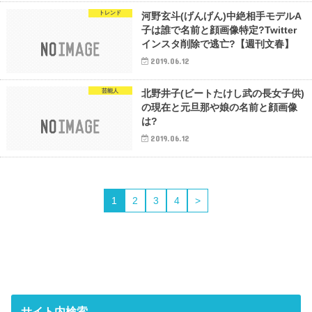
トレンド
河野玄斗(げんげん)中絶相手モデルA
子は誰で名前と顔画像特定?Twitter
インスタ削除で逃亡?【週刊文春】
2019.06.12
芸能人
北野井子(ビートたけし武の長女子供)
の現在と元旦那や娘の名前と顔画像
は?
2019.06.12
1
2
3
4
>
サイト内検索