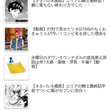
【ネタバレ&感想】エリアの騎士最終話！
腑に落ちない終わり方でした・・・
【動画】行列で見せたツネ(2700)のちくわ
きゅうりが汚い！コンビ名を戻した理由も
水曜日のダウンタウンナダルの放送禁止用
語は何?大麻・薬物・浮気・不倫?【動
画】
【ネタバレ&感想】エリアの騎士最終話手
前でついに駆がセブンに告白！