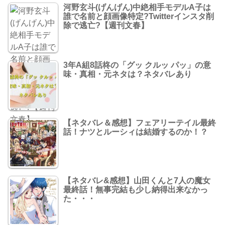
河野玄斗(げんげん)中絶相手モデルA子は
誰で名前と顔画像特定?Twitterインスタ削
除で逃亡?【週刊文春】
3年A組8話柊の「グッ クルッ パッ」の意
味・真相・元ネタは？ネタバレあり
【ネタバレ＆感想】フェアリーテイル最終
話！ナツとルーシィは結婚するのか！？
【ネタバレ&感想】山田くんと7人の魔女
最終話！無事完結も少し納得出来なかっ
た・・・