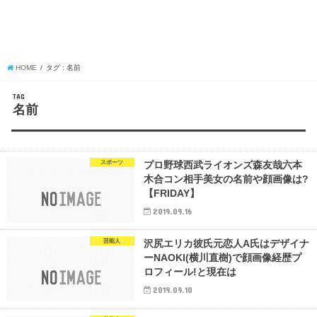
HOME
タグ : 名前
TAG
名前
スポーツ
プロ野球西武ライオンズ森友哉六本
木合コン相手美女の名前や顔画像は?
【FRIDAY】
2019.09.16
芸能人
沢尻エリカ彼氏元恋人A氏はデザイナ
ーNAOKI(横川直樹)で顔画像経歴プ
ロフィール!と現在は
2019.09.10