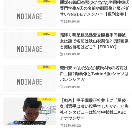
芸能人
襷坂46織田奈那(おだなな)半同棲彼氏
専門学生A氏の名前や顔画像と服がダ
サい?No1モテメンバー【週刊文春】
2019.09.01
芸能人
霜降り明星粗品熱愛交際相手同棲彼
女は誰で名前は秋山衣梨佳?で顔画像
と港区自宅はどこ?【FRIDAY】
2019.09.01
芸能人
織田奈々(おだなな)彼氏A氏の名前は
白土陸?顔画像とTwitter!服tシャツは
バレンシアガ
2019.09.01
スポーツ
【動画】甲子園履正社井上に「星稜
奥川選手は凄い投手でしたか?」と失
礼インタビューは誰で中邨雄二ABC
アナウンサー
2019.08.22