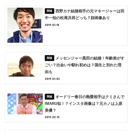
西野カナ結婚相手の元マネージャーは田
中一知の松尾共祥どっち？顔画像あり
2019.03.18
メッセンジャー黒田の結婚！年齢差がす
ごい？出会いや馴れ初めは？国生と別れた理
由も
2019.03.03
オードリー春日の熱愛相手はクミさんで
IMARU似！？インスタ画像は？元カノは上原
美優？
2019.02.15