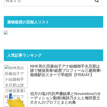
薬物疑惑の芸能人リスト
人気記事ランキング
NHK和久田麻由子アナ結婚相手夫旦那は
誰で猪俣英希!経歴プロフィール三菱商事!
箱根駅伝スターで早稲田【FRIDAY】
伯方の塩2代目声優結果とNovembreのオ
ーディション動画!南詩乃さんと梅田晋之
介さんのプロフとまとめ集