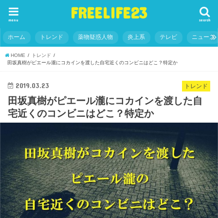
FREELIFE23
menu
search
ホーム
トレンド
薬物疑惑人物
炎上系
テレビ
ニュース
HOME
トレンド
田坂真樹がピエール瀧にコカインを渡した自宅近くのコンビニはどこ？特定か
2019.03.23
トレンド
田坂真樹がピエール瀧にコカインを渡した自
宅近くのコンビニはどこ？特定か