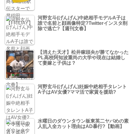
河野玄斗(げんげん)中絶相手モデルA子は
誰で名前と顔画像特定?Twitterインスタ削
除で逃亡?【週刊文春】
【消えた天才】松井稼頭央が勝てなかった
PL高校阿知波重尚の大学や現在は結婚し
て妻嫁と子供は？
河野玄斗(げんげん)妊娠中絶相手タレント
A子はAV女優?ママ活で家賃を援助?
水曜日のダウンタウン板東英二ヤバめの素
人乱入全カット理由はAD暴行?【動画】