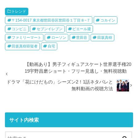
トレンド
〒154-0017 東京都世田谷区世田谷１丁目８−７
コカイン
コンビニ
セブンイレブン
ピエール瀧
ファミリーマート
ローソン
世田谷
田坂真樹
田坂真樹容疑者
自宅
【動画あり】男子フィギュアスケート世界選手権20
19宇野昌磨ショート・フリー見逃し・無料視聴動
ドラマ「花にけだもの」シーズン2！1話ネタバレと
無料動画の視聴方法
サイト内検索