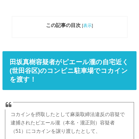
この記事の目次
[
表示
]
田坂真樹容疑者がピエール瀧の自宅近く
(世田谷区)のコンビニ駐車場でコカイン
を渡す！
コカインを摂取したとして麻薬取締法違反の容疑で
逮捕されたピエール瀧（本名・瀧正則）容疑者
（51）にコカインを譲り渡したとして、