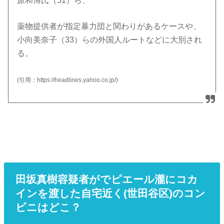
原和博氏（51）ら、
薬物提供者が指定暴力団と関わりがあるケースや、
小向美奈子（33）らの外国人ルートなどに大別され
る。
(引用：https://headlines.yahoo.co.jp/)
田坂真樹容疑者がでピエール瀧にコカ
インを渡した自宅近く(世田谷区)のコン
ビニはどこ？